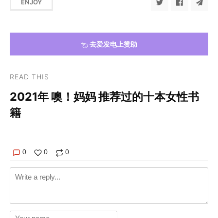
ENJOY
去爱发电上赞助
READ THIS
2021年 噢！妈妈 推荐过的十本女性书
籍