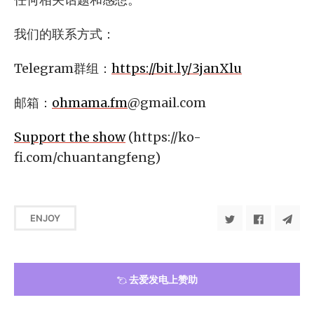
我们的联系方式：
Telegram群组：
https://bit.ly/3janXlu
邮箱：
ohmama.fm
@gmail.com
Support the show
(https://ko-
fi.com/chuantangfeng)
ENJOY
去爱发电上赞助