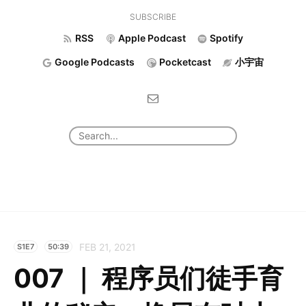
SUBSCRIBE
RSS
Apple Podcast
Spotify
Google Podcasts
Pocketcast
小宇宙
FEB 21, 2021
S1E7
50:39
007 ｜ 程序员们徒手育